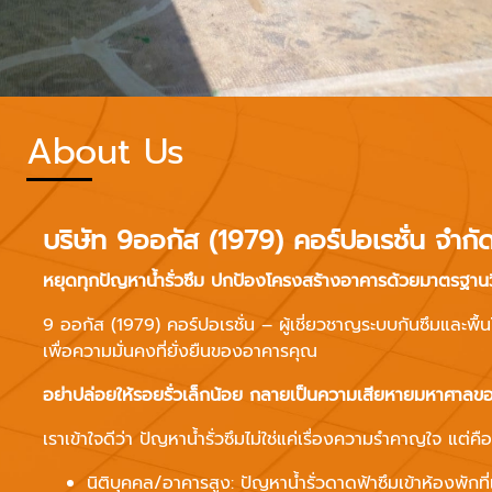
About Us
บริษัท 9ออกัส (1979) คอร์ปอเรชั่น จำกั
หยุดทุกปัญหาน้ำรั่วซึม ปกป้องโครงสร้างอาคารด้วยมาตรฐา
9 ออกัส (1979) คอร์ปอเรชั่น – ผู้เชี่ยวชาญระบบกันซึมและพื
เพื่อความมั่นคงที่ยั่งยืนของอาคารคุณ
อย่าปล่อยให้รอยรั่วเล็กน้อย กลายเป็นความเสียหายมหาศาลข
เราเข้าใจดีว่า ปัญหาน้ำรั่วซึมไม่ใช่แค่เรื่องความรำคาญใจ แต่ค
นิติบุคคล/อาคารสูง: ปัญหาน้ำรั่วดาดฟ้าซึมเข้าห้องพักที