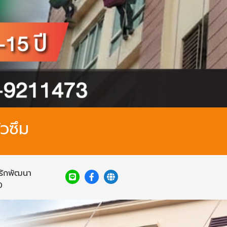
่วซึม
งรักพัฒนา
0