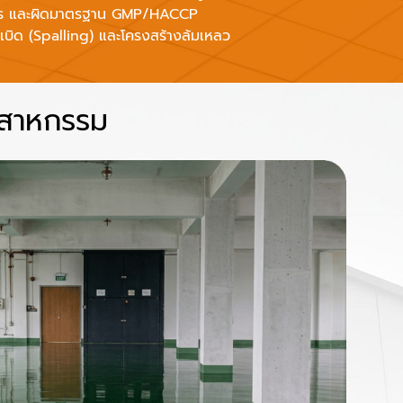
งจักร และผิดมาตรฐาน GMP/HACCP
ะเบิด (Spalling) และโครงสร้างล้มเหลว
ุตสาหกรรม