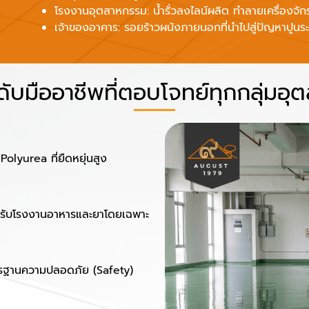
โรงงานอุตสาหกรรม: น้ำรั่วลงไลน์ผลิต ทำลายเครื่อ
เจ้าของอาคาร: รอยร้าวผนังภายนอกที่นำไปสู่ปัญหาปูนร
ดับมืออาชีพที่ตอบโจทย์ทุกกลุ่มอ
lyurea ที่ยืดหยุ่นสูง
ำหรับโรงงานอาหารและยาโดยเฉพาะ
าตรฐานความปลอดภัย (Safety)